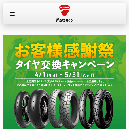
Matsudo
お知らせ
新車
店舗へ電話する
047-330-0916
中古車
試乗車
イベント
店舗案内