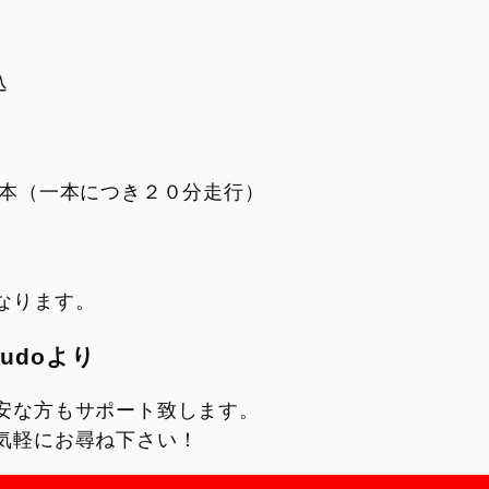
込
合計6本（一本につき２０分走行）
なります。
sudoより
安な方もサポート致します。
気軽にお尋ね下さい！