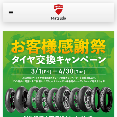
Matsudo
お知らせ
新車
店舗へ電話する
047-330-0916
中古車
試乗車
イベント
店舗案内