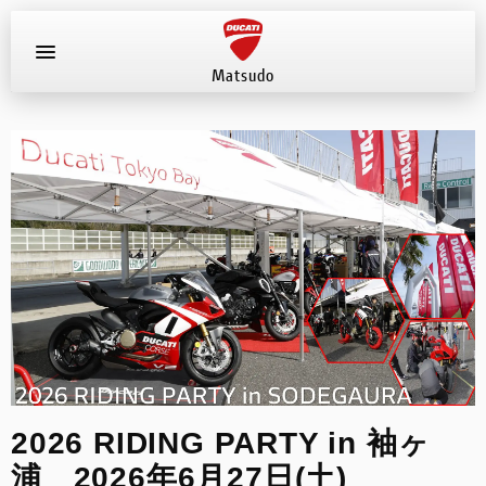
Matsudo
お知らせ
新車
店舗へ電話する
047-330-0916
中古車
試乗車
イベント
2026 RIDING PARTY in 袖ヶ
店舗案内
浦 2026年6月27日(土)